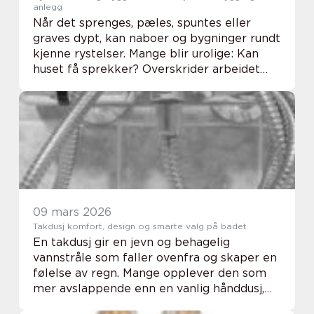
anlegg
Når det sprenges, pæles, spuntes eller
graves dypt, kan naboer og bygninger rundt
kjenne rystelser. Mange blir urolige: Kan
huset få sprekker? Overskrider arbeidet
grenseverdiene? Her kommer
rystelsesmåling inn som et viktig verktøy.
Målingene gir ob...
09 mars 2026
Takdusj komfort, design og smarte valg på badet
En takdusj gir en jevn og behagelig
vannstråle som faller ovenfra og skaper en
følelse av regn. Mange opplever den som
mer avslappende enn en vanlig hånddusj,
samtidig som den løfter hele uttrykket på