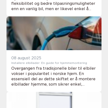
fleksibilitet og bedre tilpasningsmuligheter
enn en vanlig bil, men er likevel enkel å
manøvrere og parkere. Mange
virksomheter velger minibuss fordi den ka...
08 august 2025
Installere elbillader: En guide for hjemmemontering
Overgangen fra tradisjonelle biler til elbiler
vokser i popularitet i norske hjem. En
essensiell del av dette skiftet er å montere
elbillader hjemme, som sikrer enkel,
effektiv og sikker lading av bilen. For
mange kan denne prosessen virke over...