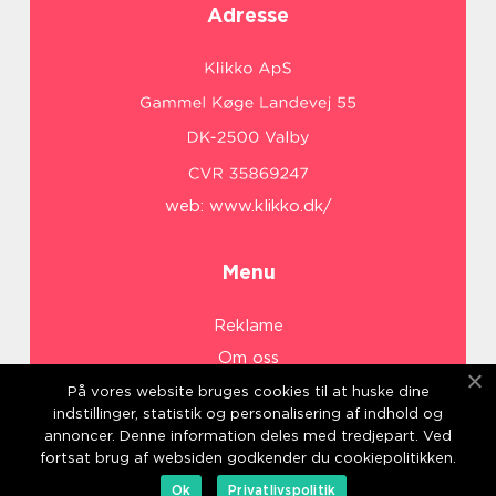
Adresse
web:
www.klikko.dk/
Menu
Reklame
Om oss
Cookies
På vores website bruges cookies til at huske dine
indstillinger, statistik og personalisering af indhold og
Kontakt Oss
annoncer. Denne information deles med tredjepart. Ved
Sitemap
fortsat brug af websiden godkender du cookiepolitikken.
Ok
Privatlivspolitik