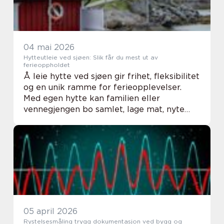
04 mai 2026
Hytteutleie ved sjøen: Slik får du mest ut av
ferieoppholdet
Å leie hytte ved sjøen gir frihet, fleksibilitet
og en unik ramme for ferieopplevelser.
Med egen hytte kan familien eller
vennegjengen bo samlet, lage mat, nyte
utsikt og ha tid sammen uten forstyrrelser.
Valg av beliggenhet, fasiliteter...
05 april 2026
Rystelsesmåling trygg dokumentasjon ved bygg og