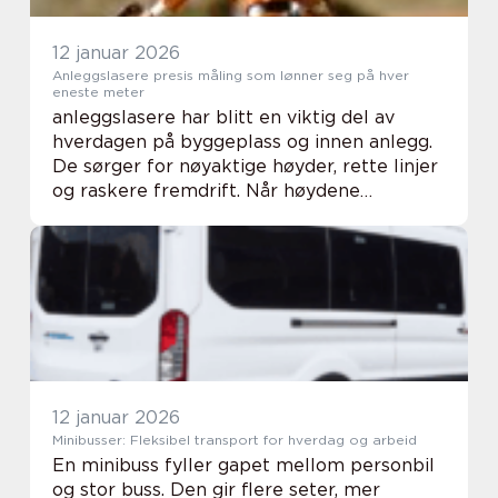
12 januar 2026
Anleggslasere presis måling som lønner seg på hver
eneste meter
anleggslasere har blitt en viktig del av
hverdagen på byggeplass og innen anlegg.
De sørger for nøyaktige høyder, rette linjer
og raskere fremdrift. Når høydene
stemmer fra start, unngår man dyre
omarbeidelser senere. Med moderne lasere
får fagfolk e...
12 januar 2026
Minibusser: Fleksibel transport for hverdag og arbeid
En minibuss fyller gapet mellom personbil
og stor buss. Den gir flere seter, mer