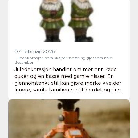
badet. Riktig valgt takdusj kombinerer
komfort, f...
07 februar 2026
Juledekorasjon som skaper stemning gjennom hele
desember
Juledekorasjon handler om mer enn røde
duker og en kasse med gamle nisser. En
gjennomtenkt stil kan gjøre mørke kvelder
lunere, samle familien rundt bordet og gi ro
i en travel førjulstid. Når farger, lys og
materialer henger sammen, oppleves
hjemmet...