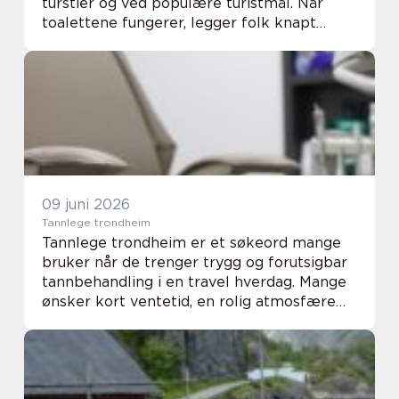
turstier og ved populære turistmål. Når
toalettene fungerer, legger folk knapt
merke til dem. Når de derimot mangler, er
stengt eller i dårlig stand, blir det r...
09 juni 2026
Tannlege trondheim
Tannlege trondheim er et søkeord mange
bruker når de trenger trygg og forutsigbar
tannbehandling i en travel hverdag. Mange
ønsker kort ventetid, en rolig atmosfære
og en tannlege som forklarer behandlingen
på en enkel måte. Valg av riktig klinikk ha...