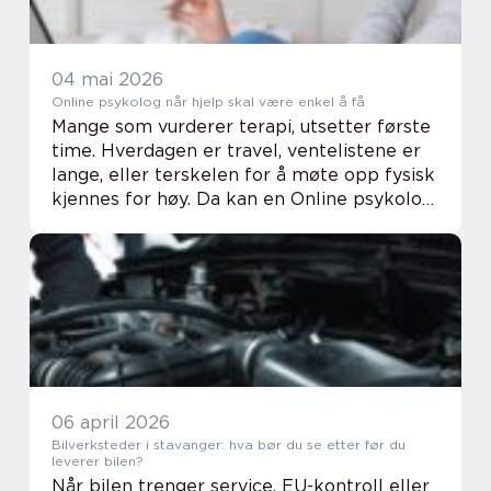
04 mai 2026
Online psykolog når hjelp skal være enkel å få
Mange som vurderer terapi, utsetter første
time. Hverdagen er travel, ventelistene er
lange, eller terskelen for å møte opp fysisk
kjennes for høy. Da kan en Online psykolog
være et godt alternativ. Samtalen foregår
digitalt, men målet er det samme: ...
06 april 2026
Bilverksteder i stavanger: hva bør du se etter før du
leverer bilen?
Når bilen trenger service, EU-kontroll eller