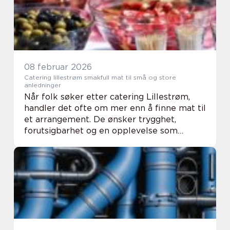
08 februar 2026
Catering lillestrøm smakfull mat til små og store
anledninger
Når folk søker etter catering Lillestrøm,
handler det ofte om mer enn å finne mat til
et arrangement. De ønsker trygghet,
forutsigbarhet og en opplevelse som
gjestene husker. En god cateringleverandør
i Lillestrøm-området skal derfor levere
både smak...