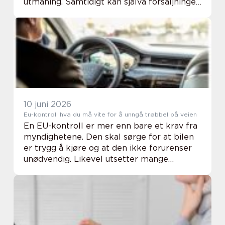
utmaning. Samtidigt kan själva försäljningen
bli ett av de projekt som eleverna minns
al...
10 juni 2026
Eu-kontroll hva du må vite for å unngå trøbbel på veien
En EU-kontroll er mer enn bare et krav fra
myndighetene. Den skal sørge for at bilen
er trygg å kjøre og at den ikke forurenser
unødvendig. Likevel utsetter mange
kontrollen til siste liten, eller de er usikre
på hva som egentlig blir sjekket. Når du...