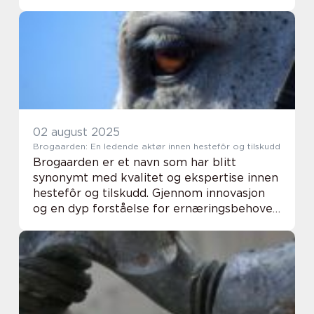
muligheter og dine ønsker til én helhet.
Resultatet kan bli en bolig elle...
02 august 2025
Brogaarden: En ledende aktør innen hestefôr og tilskudd
Brogaarden er et navn som har blitt
synonymt med kvalitet og ekspertise innen
hestefôr og tilskudd. Gjennom innovasjon
og en dyp forståelse for ernæringsbehovet
til hester, har firmaet etablert seg som en
integrert del av hesteverde...