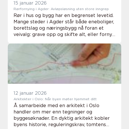
15 januar 2026
Rørfornying i Agder: Avløpsløsning uten store inngrep
Rør i hus og bygg har en begrenset levetid.
Mange steder i Agder står både eneboliger,
borettslag og næringsbygg nå foran et
veivalg: grave opp og skifte alt, eller fornye
rørene fra innsiden. Rørfornying ...
12 januar 2026
Arkitekter i Oslo: Når byen møter hjemmet ditt
Å samarbeide med en arkitekt i Oslo
handler om mer enn tegninger og
byggesøknader. En dyktig arkitekt kobler
byens historie, reguleringskrav, tomtens