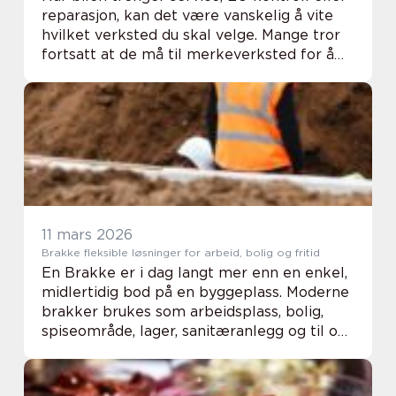
reparasjon, kan det være vanskelig å vite
hvilket verksted du skal velge. Mange tror
fortsatt at de må til merkeverksted for å
beholde garanti, få skikkelig oppfølging
eller sikre god kvalitet. Slik er det...
11 mars 2026
Brakke fleksible løsninger for arbeid, bolig og fritid
En Brakke er i dag langt mer enn en enkel,
midlertidig bod på en byggeplass. Moderne
brakker brukes som arbeidsplass, bolig,
spiseområde, lager, sanitæranlegg og til og
med som små hytter. De kan være
hjulbaserte vogner eller faste moduler som
løftes...