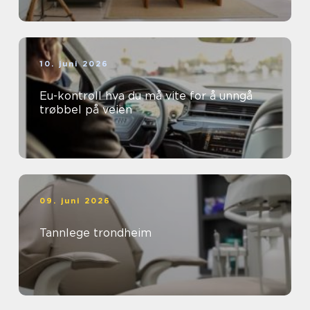
10. juni 2026
Eu-kontroll hva du må vite for å unngå
trøbbel på veien
09. juni 2026
Tannlege trondheim