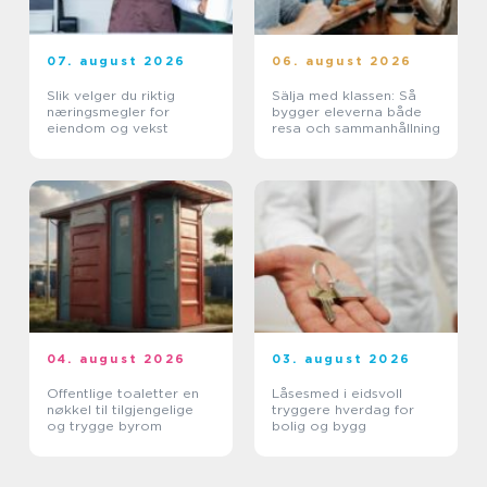
07. august 2026
06. august 2026
Slik velger du riktig
Sälja med klassen: Så
næringsmegler for
bygger eleverna både
eiendom og vekst
resa och sammanhållning
04. august 2026
03. august 2026
Offentlige toaletter en
Låsesmed i eidsvoll
nøkkel til tilgjengelige
tryggere hverdag for
og trygge byrom
bolig og bygg