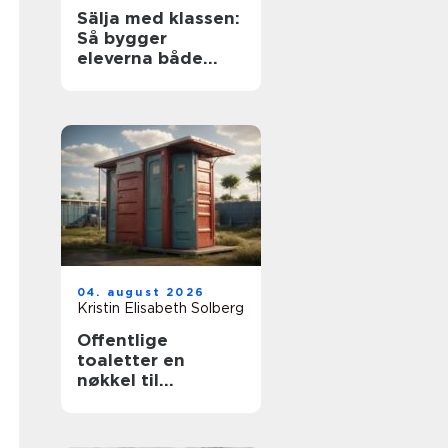
Sälja med klassen:
Så bygger
eleverna både
resa och
sammanhållning
04. august 2026
Kristin Elisabeth Solberg
Offentlige
toaletter en
nøkkel til
tilgjengelige og
trygge byrom