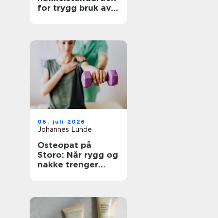
for trygg bruk av
løfteutstyr
06. juli 2026
Johannes Lunde
Osteopat på
Storo: Når rygg og
nakke trenger
grundig
oppfølging