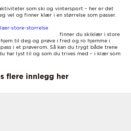
aktiviteter som ski og vintersport – her er det
eg vel og finner klær i en størrelse som passer.
På
klaer-store-storrelse
u skiklær i store
e hjem til deg og prøve i fred og ro hjemme i
ilpass i et prøverom. Så kan du trygt både trene
du har lyst til og som du trives med – i klær som
il akkurat deg.
s flere innlegg her