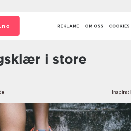
.
no
REKLAME
OM OSS
COOKIES
de
Inspirat