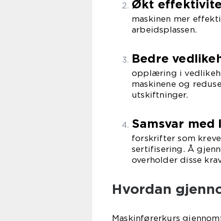
Økt effektivite
maskinen mer effekti
arbeidsplassen.
Bedre vedlikeh
opplæring i vedlikeho
maskinene og reduse
utskiftninger.
Samsvar med l
forskrifter som krev
sertifisering. Å gjen
overholder disse kra
Hvordan gjenno
Maskinførerkurs gjennomfø