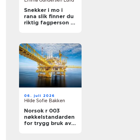
Emma Gundersen Lund
Snekker i mo i
rana slik finner du
riktig fagperson til
jobben
06. juli 2026
Hilde Sofie Bakken
Norsok r 003
nøkkelstandarden
for trygg bruk av
løfteutstyr