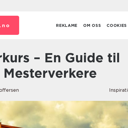
.
no
REKLAME
OM OSS
COOKIES
 Mesterverkere
toffersen
Inspirat