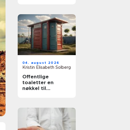
resa och
sammanhållning
04. august 2026
Kristin Elisabeth Solberg
Offentlige
toaletter en
nøkkel til
tilgjengelige og
trygge byrom