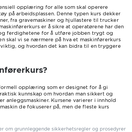
ensiell opplæring for alle som skal operere
tøy på arbeidsplassen. Denne typen kurs dekker
er, fra gravemaskiner og hjullastere til trucker
askinførerkurs er å sikre at operatørene har den
 ferdighetene for å utføre jobben trygt og
elen skal vi se nærmere på hva et maskinførerkurs
 viktig, og hvordan det kan bidra til en tryggere
nførerkurs?
formell opplæring som er designet for å gi
praktisk kunnskap om hvordan man sikkert og
per anleggsmaskiner. Kursene varierer i innhold
maskin de fokuserer på, men de fleste kurs
r om grunnleggende sikkerhetsregler og prosedyrer