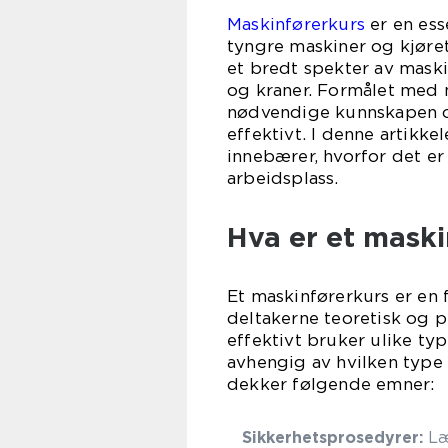
Maskinførerkurs
er en ess
tyngre maskiner og kjøre
et bredt spekter av maskin
og kraner. Formålet med m
nødvendige kunnskapen og
effektivt. I denne artikk
innebærer, hvorfor det er
arbeidsplass.
Hva er et maski
Et maskinførerkurs er en 
deltakerne teoretisk og 
effektivt bruker ulike ty
avhengig av hvilken type 
dekker følgende emner:
Sikkerhetsprosedyrer:
Læ