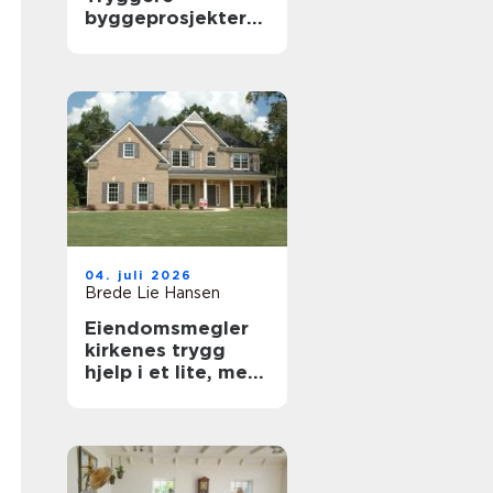
byggeprosjekter
og færre
konflikter
04. juli 2026
Brede Lie Hansen
Eiendomsmegler
kirkenes trygg
hjelp i et lite, men
aktivt marked