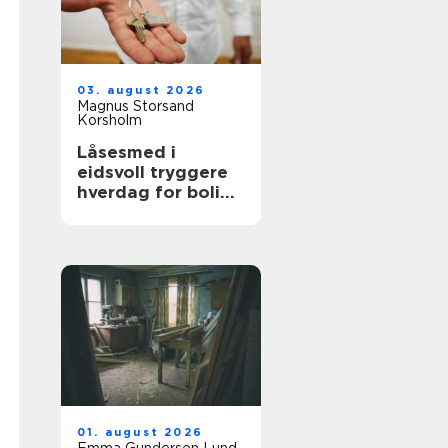
03. august 2026
Magnus Storsand
Korsholm
Låsesmed i
eidsvoll tryggere
hverdag for bolig
og bygg
01. august 2026