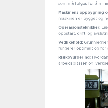
som må følges for å minim
Maskinens oppbygning og
maskinen er bygget og h
Operasjonsteknikker:
Lær
oppstart, drift, og avslutn
Vedlikehold:
Grunnleggend
fungerer optimalt og for 
Risikovurdering:
Hvordan 
arbeidsplassen og iverkse