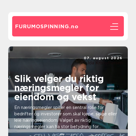
FURUMOSPINNING.
no
07. august 2026
Ida Kristoffersen
Slik velger du riktig
næringsmegler for
eiendom og vekst
En næringsmegler spiller en sentral rolle for
bedrifter og investorer som skal kjøpe, selge eller
leie næringseiendom. Valget av riktig
næringsmegler kan ha stor betydning for...