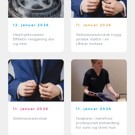
12. januar 2026
11. januar 2026
Høytrykksvasker:
Skilsmisseadvokat trygg
Effektiv rengjøring ute
juridisk støtte i en
og inne
sårbar livsfase
11. januar 2026
11. januar 2026
Skilsmisseadvokat
Hudpleie i hønefoss:
profesjonell behandling
for sunn og sterk hud