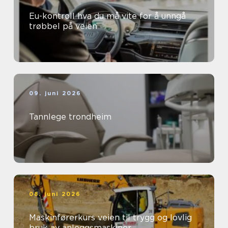
Eu-kontroll hva du må vite for å unngå
trøbbel på veien
09. juni 2026
Tannlege trondheim
08. juni 2026
Maskinførerkurs veien til trygg og lovlig
bruk av anleggsmaskiner