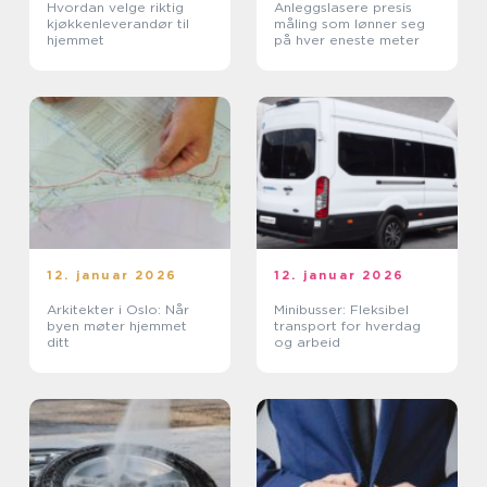
Hvordan velge riktig
Anleggslasere presis
kjøkkenleverandør til
måling som lønner seg
hjemmet
på hver eneste meter
12. januar 2026
12. januar 2026
Arkitekter i Oslo: Når
Minibusser: Fleksibel
byen møter hjemmet
transport for hverdag
ditt
og arbeid