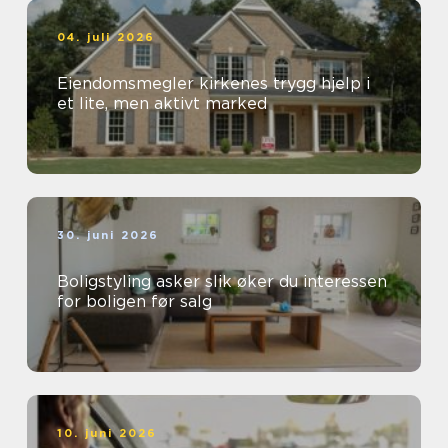
04. juli 2026
Eiendomsmegler kirkenes trygg hjelp i
et lite, men aktivt marked
30. juni 2026
Boligstyling asker slik øker du interessen
for boligen før salg
10. juni 2026