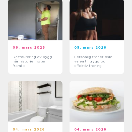
06. mars 2026
05. mars 2026
Restaurering av bygg
Personlig trener oslo
når historie møter
veien til trygg og
framtid
effektiv trening
04. mars 2026
04. mars 2026