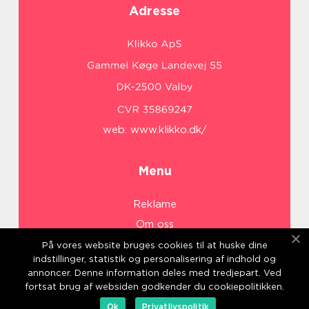
Adresse
web:
www.klikko.dk/
Menu
Reklame
Om oss
Cookies
På vores website bruges cookies til at huske dine
indstillinger, statistik og personalisering af indhold og
Kontakt Oss
annoncer. Denne information deles med tredjepart. Ved
Sitemap
fortsat brug af websiden godkender du cookiepolitikken.
Ok
Privatlivspolitik