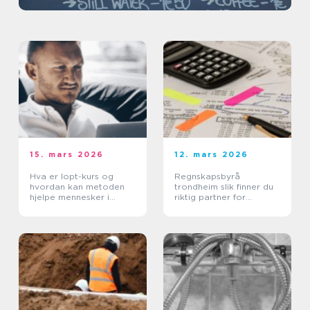
15. mars 2026
12. mars 2026
Hva er Iopt-kurs og
Regnskapsbyrå
hvordan kan metoden
trondheim slik finner du
hjelpe mennesker i
riktig partner for
krise?
bedriften