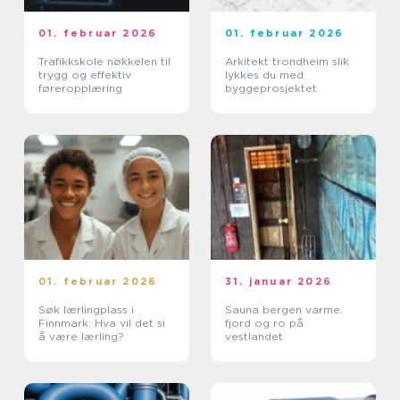
01. februar 2026
01. februar 2026
Trafikkskole nøkkelen til
Arkitekt trondheim slik
trygg og effektiv
lykkes du med
føreropplæring
byggeprosjektet
01. februar 2026
31. januar 2026
Søk lærlingplass i
Sauna bergen varme,
Finnmark: Hva vil det si
fjord og ro på
å være lærling?
vestlandet