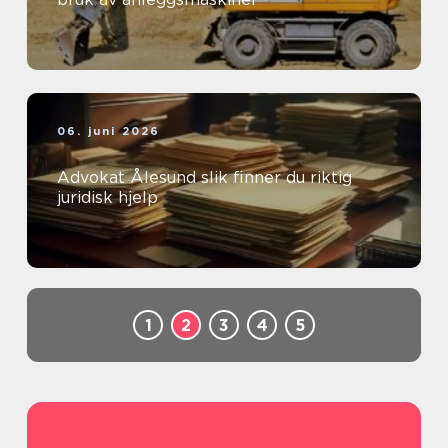
06. juni 2026
Advokat Ålesund slik finner du riktig
juridisk hjelp
1
2
3
4
5