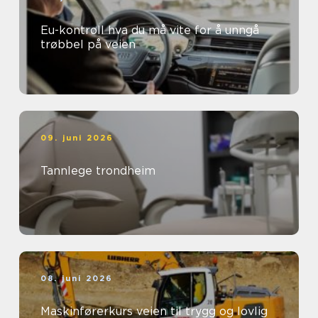
Eu-kontroll hva du må vite for å unngå
trøbbel på veien
09. juni 2026
Tannlege trondheim
08. juni 2026
Maskinførerkurs veien til trygg og lovlig