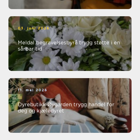
03. juni 2026
Meldal begravelsesbyrå trygg støtte i en
sårbar tid
11. mai 2026
Dyrebutikk Øygarden trygg handel for
deg og kjæledyret