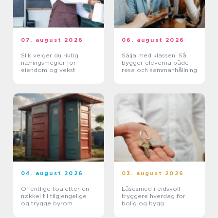
07. august 2026
06. august 2026
Slik velger du riktig
Sälja med klassen: Så
næringsmegler for
bygger eleverna både
eiendom og vekst
resa och sammanhållning
04. august 2026
03. august 2026
Offentlige toaletter en
Låsesmed i eidsvoll
nøkkel til tilgjengelige
tryggere hverdag for
og trygge byrom
bolig og bygg