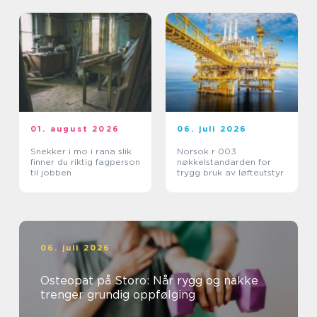
01. august 2026
06. juli 2026
Snekker i mo i rana slik
Norsok r 003
finner du riktig fagperson
nøkkelstandarden for
til jobben
trygg bruk av løfteutstyr
06. juli 2026
Osteopat på Storo: Når rygg og nakke
trenger grundig oppfølging