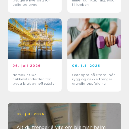
tryggere hverdag for
finner du riktig fagperson
bolig og bygg
til jobben
06. juli 2026
06. juli 2026
Norsok r 003
Osteopat på Storo: Når
nøkkelstandarden for
rygg og nakke trenger
trygg bruk av løfteutstyr
grundig oppfølging
05. juli 2026
Alt du trenger å vite om blemish balm