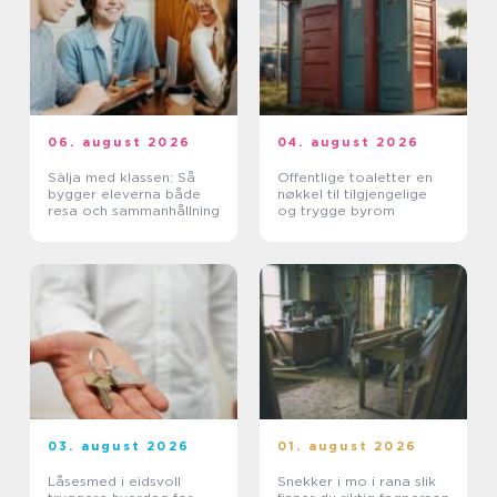
06. august 2026
04. august 2026
Sälja med klassen: Så
Offentlige toaletter en
bygger eleverna både
nøkkel til tilgjengelige
resa och sammanhållning
og trygge byrom
03. august 2026
01. august 2026
Låsesmed i eidsvoll
Snekker i mo i rana slik