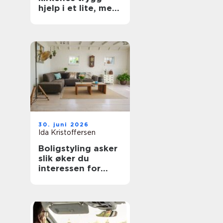
hjelp i et lite, men
aktivt marked
30. juni 2026
Ida Kristoffersen
Boligstyling asker
slik øker du
interessen for
boligen før salg