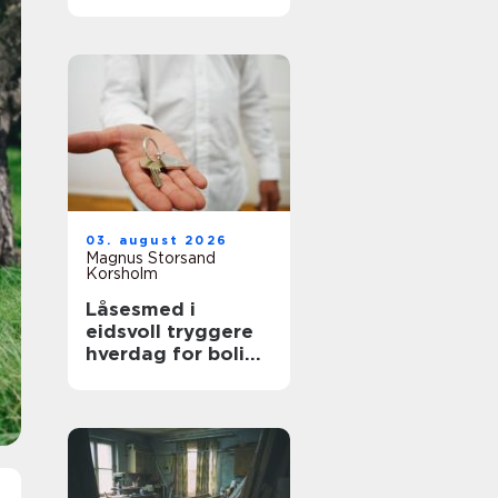
tilgjengelige og
trygge byrom
03. august 2026
Magnus Storsand
Korsholm
Låsesmed i
eidsvoll tryggere
hverdag for bolig
og bygg