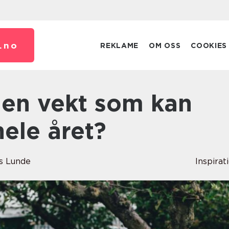
.
no
REKLAME
OM OSS
COOKIES
ele året?
s Lunde
Inspirat