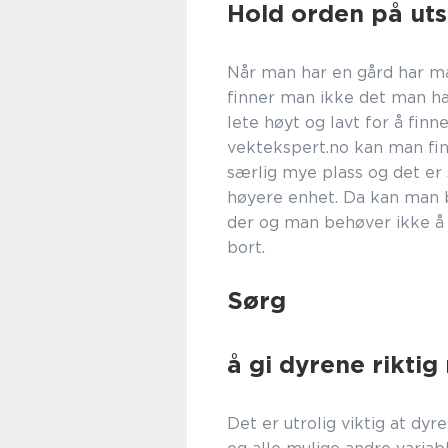
Hold orden på utst
Når man har en gård har ma
finner man ikke det man h
lete høyt og lavt for å finn
vektekspert.no kan man fin
særlig mye plass og det er s
høyere enhet. Da kan man 
der og man behøver ikke å
bo
Sørg
f
å gi dyrene rikti
Det er utrolig viktig at dy