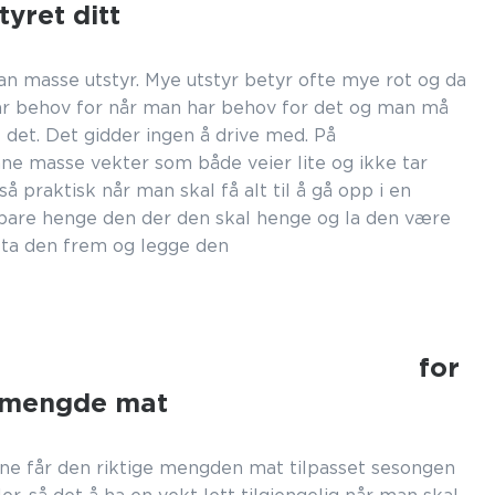
yret ditt
n masse utstyr. Mye utstyr betyr ofte mye rot og da
ar behov for når man har behov for det og man må
e det. Det gidder ingen å drive med. På
ne masse vekter som både veier lite og ikke tar
å praktisk når man skal få alt til å gå opp i en
bare henge den der den skal henge og la den være
 ta den frem og legge den
rt.
or
g mengde mat
rene får den riktige mengden mat tilpasset sesongen