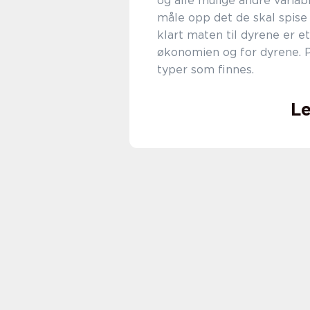
og alle mulige andre variabl
måle opp det de skal spise
klart maten til dyrene er e
økonomien og for dyrene. P
typer som finnes.
Le