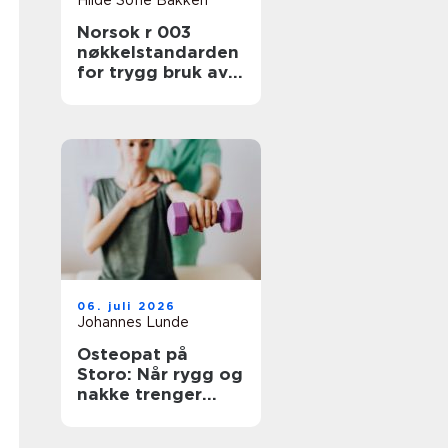
Hilde Sofie Bakken
Norsok r 003
nøkkelstandarden
for trygg bruk av
løfteutstyr
06. juli 2026
Johannes Lunde
Osteopat på
Storo: Når rygg og
nakke trenger
grundig
oppfølging