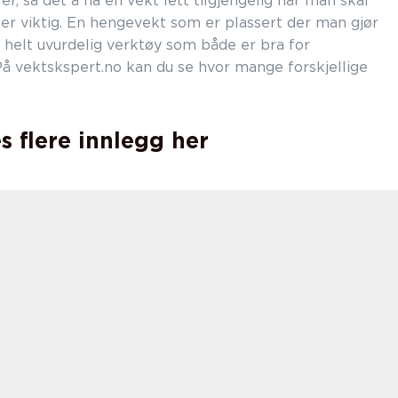
er, så det å ha en vekt lett tilgjengelig når man skal
 er viktig. En hengevekt som er plassert der man gjør
t helt uvurdelig verktøy som både er bra for
å vektskspert.no kan du se hvor mange forskjellige
s flere innlegg her