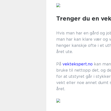
Trenger du en vek
Hvis man har en gård og job
man har kan klare vær og v
henger kanskje ofte i et ut
året ute.
På
vektekspert.no
kan man 
bruke til nettopp det, og d
for at utstyret går i stykke
vekt eller noe annet dumt s
året.